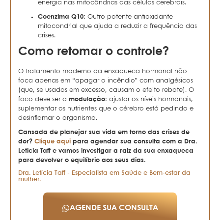
energia nas mitocôndrias das células cerebrais.
Coenzima Q10:
Outro potente antioxidante
mitocondrial que ajuda a reduzir a frequência das
crises.
Como retomar o controle?
O tratamento moderno da enxaqueca hormonal não
foca apenas em “apagar o incêndio” com analgésicos
(que, se usados em excesso, causam o efeito rebote). O
foco deve ser a
modulação
: ajustar os níveis hormonais,
suplementar os nutrientes que o cérebro está pedindo e
desinflamar o organismo.
Cansada de planejar sua vida em torno das crises de
dor?
Clique aqui
para agendar sua consulta com a Dra.
Leticia Taff e vamos investigar a raiz da sua enxaqueca
para devolver o equilíbrio aos seus dias.
Dra. Letícia Taff - Especialista em Saúde e Bem-estar da
mulher.
AGENDE SUA CONSULTA